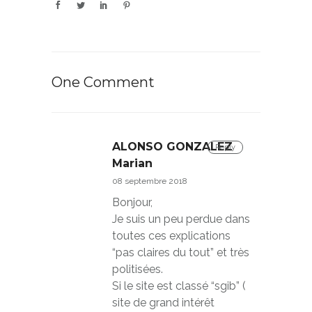
One Comment
ALONSO GONZALEZ
Reply
Marian
08 septembre 2018
Bonjour,
Je suis un peu perdue dans
toutes ces explications
“pas claires du tout” et très
politisées.
Si le site est classé “sgib” (
site de grand intérêt