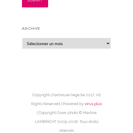
ARCHIVE
A
r
c
h
i
v
e
Copyright chartreuse-liege.be 2017. All
Rights Reserved | Powered by
virus.plus
| Copyright Cover photo © Martine
LAMBRICHT 2009-2016. Tous droits
réservés