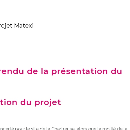
rojet Matexi
rendu de la présentation du
ation du projet
certé pour le site de la Chartreuse, alors que la moitié de la