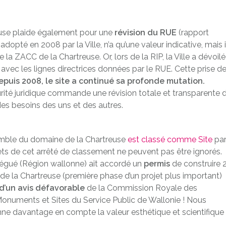
euse plaide également pour une
ré
vision du RUE
(rapport
opté en 2008 par la Ville, n’a qu’une valeur indicative, mais i
e la ZACC de la Chartreuse. Or, lors de la RIP, la Ville a dévoilé
pt avec les lignes directrices données par le RUE. Cette prise d
epuis 2008, le site a continué sa profonde mutation.
rité juridique commande une révision totale et transparente 
des besoins des uns et des autres.
semble du domaine de la Chartreuse
est classé comme Site
pa
fets de cet arrêté de classement ne peuvent pas être ignorés.
légué (Région wallonne) ait accordé un
permis
de construire 
 de la Chartreuse (première phase d’un projet plus important)
d’un avis défavorable
de la Commission Royale des
Monuments et Sites du Service Public de Wallonie ! Nous
nne davantage en compte la valeur esthétique et scientifique