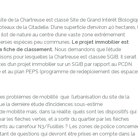
ite de la Chartreuse est classé Site de Grand Intérêt Biologiq
eaux de la Citadelle. D’une superficie d’environ 40 hectares, 
ilot de nature au centre d’une vaste zone extrêmement
diverses espèces peu communes.
Le projet immobilier est
la fiche de classement.
Nous demandons que l’étude
ons pour lesquelles la Chartreuse est classée SGIB. Il serait
ces d’un projet immobilier sur un SGIB par rapport au PCDN
 et au plan PEP’S (programme de redéploiement des espace
des problèmes de mobilité que l’urbanisation du site de la
ue la dernière étude d’incidences sous-estime
obilité mais, dans la réalité, quels sont les dispositifs qui
ar les flèches vertes, et à sortir du quartier par les flèches
ts au carrefour N3/Fusillés ? Les zones de police concerné
Autant de questions qui devront être prises en compte dans la