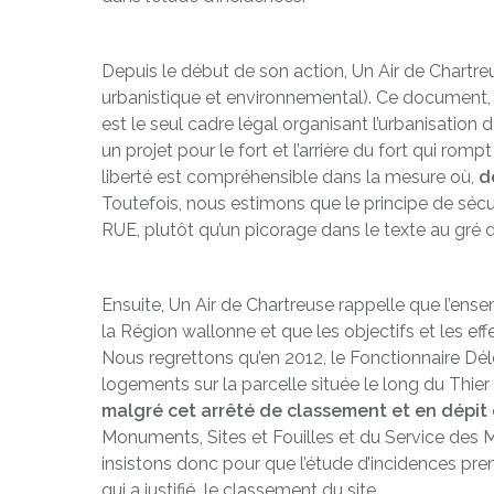
Depuis le début de son action, Un Air de Chartr
urbanistique et environnemental). Ce document, ad
est le seul cadre légal organisant l’urbanisation d
un projet pour le fort et l’arrière du fort qui rom
liberté est compréhensible dans la mesure où,
d
Toutefois, nous estimons que le principe de sécu
RUE, plutôt qu’un picorage dans le texte au gré 
Ensuite, Un Air de Chartreuse rappelle que l’en
la Région wallonne et que les objectifs et les ef
Nous regrettons qu’en 2012, le Fonctionnaire Dé
logements sur la parcelle située le long du Thier
malgré cet arrêté de classement et en dépit 
Monuments, Sites et Fouilles et du Service des 
insistons donc pour que l’étude d’incidences pre
qui a justifié le classement du site.