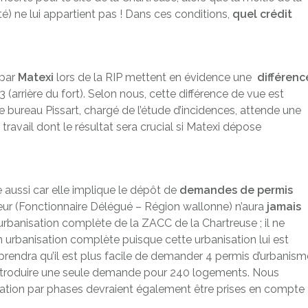
e lui appartient pas ! Dans ces conditions,
quel crédit
par
Matexi
lors de la RIP mettent en évidence une
diff
é
renc
3 (arrière du fort). Selon nous, cette différence de vue est
 bureau Pissart, chargé de l’étude d’incidences, attende une
ravail dont le résultat sera crucial si Matexi dépose
 aussi car elle implique le dépôt de
demande
s de permis
deur (Fonctionnaire Délégué – Région wallonne) n’aura
jamais
urbanisation complète de la ZACC de la Chartreuse ; il ne
 urbanisation complète puisque cette urbanisation lui est
rendra qu’il est plus facile de demander 4 permis d’urbanism
introduire une seule demande pour 240 logements. Nous
ation par phases devraient également être prises en compte