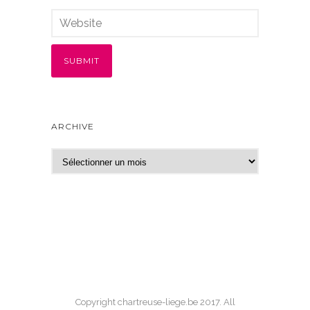
ARCHIVE
A
r
c
h
i
v
e
Copyright chartreuse-liege.be 2017. All