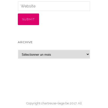
ARCHIVE
A
r
c
h
i
v
e
Copyright chartreuse-liege.be 2017. All