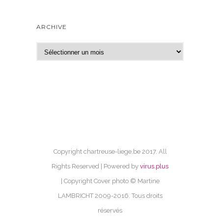
ARCHIVE
A
r
c
h
i
v
e
Copyright chartreuse-liege.be 2017. All
Rights Reserved | Powered by
virus.plus
| Copyright Cover photo © Martine
LAMBRICHT 2009-2016. Tous droits
réservés