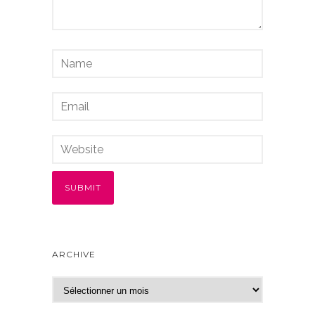
ARCHIVE
A
r