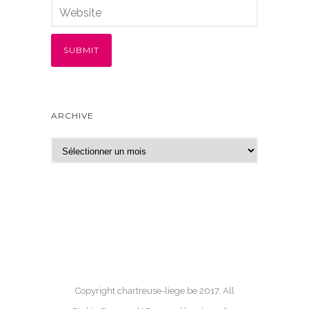
ARCHIVE
A
r
c
h
i
v
e
Copyright chartreuse-liege.be 2017. All