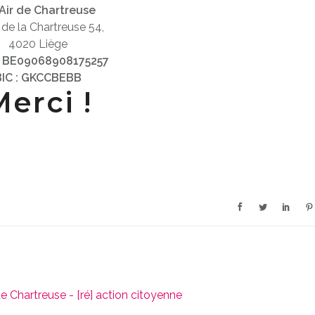
Air de Chartreuse
 de la Chartreuse 54,
4020 Liège
: BE09068908175257
BIC : GKCCBEBB
erci !
e Chartreuse - [ré] action citoyenne