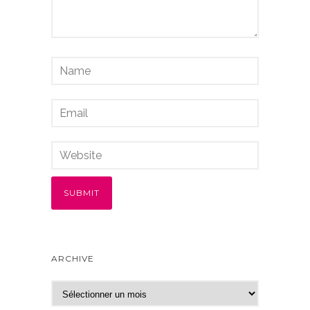
ARCHIVE
A
r