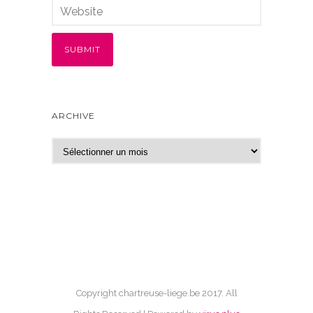
ARCHIVE
A
r
c
h
i
v
e
Copyright chartreuse-liege.be 2017. All