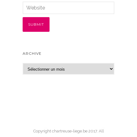
ARCHIVE
A
r
c
h
i
v
e
Copyright chartreuse-liege.be 2017. All