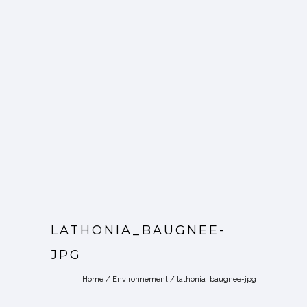
LATHONIA_BAUGNEE-
JPG
Home
/
Environnement
/
lathonia_baugnee-jpg