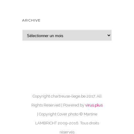
ARCHIVE
A
r
c
h
i
v
e
Copyright chartreuse-liege.be 2017. All
Rights Reserved | Powered by
virus.plus
| Copyright Cover photo © Martine
LAMBRICHT 2009-2016. Tous droits
réservés