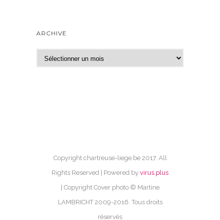
ARCHIVE
A
r
c
h
i
v
e
Copyright chartreuse-liege.be 2017. All
Rights Reserved | Powered by
virus.plus
| Copyright Cover photo © Martine
LAMBRICHT 2009-2016. Tous droits
réservés