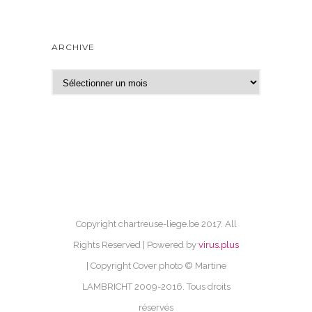
ARCHIVE
A
r
c
h
i
v
e
Copyright chartreuse-liege.be 2017. All
Rights Reserved | Powered by
virus.plus
| Copyright Cover photo © Martine
LAMBRICHT 2009-2016. Tous droits
réservés