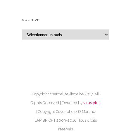
ARCHIVE
A
r
c
h
i
v
e
Copyright chartreuse-liege.be 2017. All
Rights Reserved | Powered by
virus.plus
| Copyright Cover photo © Martine
LAMBRICHT 2009-2016. Tous droits
réservés