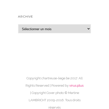
ARCHIVE
A
r
c
h
i
v
e
Copyright chartreuse-liege.be 2017. All
Rights Reserved | Powered by
virus.plus
| Copyright Cover photo © Martine
LAMBRICHT 2009-2016. Tous droits
réservés