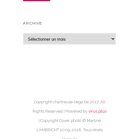
ARCHIVE
A
r
c
h
i
v
e
Copyright chartreuse-liege.be 2017. All
Rights Reserved | Powered by
virus.plus
| Copyright Cover photo © Martine
LAMBRICHT 2009-2016. Tous droits