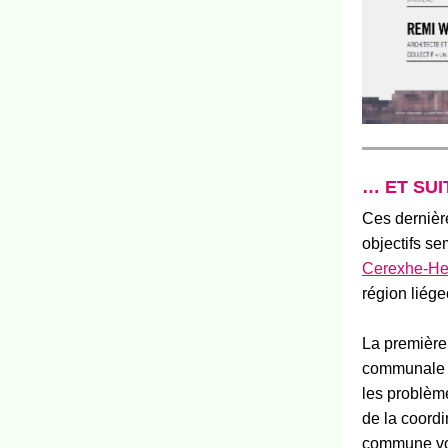
…
ET
SUI
Ces dernièr
objectifs s
Cerexhe-He
région liége
La première 
communale d
les problème
de la coord
commune vou