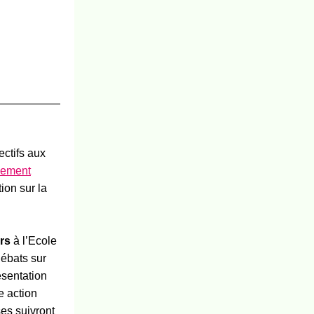
ectifs aux
ement
ion sur la
rs
à l’Ecole
ébats sur
ésentation
e action
ses suivront