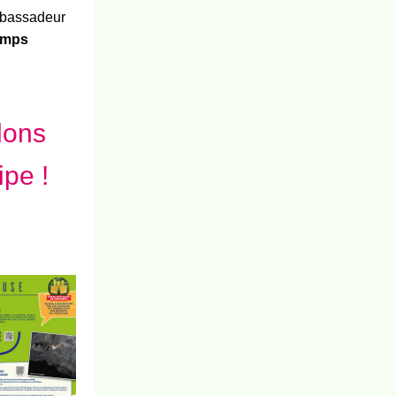
Ambassadeur
emps
lons
ipe !