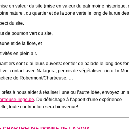
mise en valeur du site (mise en valeur du patrimoine historique,
oine naturel, du quartier et de la zone verte le long de la rue des
pect du site,
tut de poumon vert du site,
aune et de la flore, et
ivités en plein air.
ntiers sont d’ailleurs ouverts: sentier de balade le long des fort
ctive, contact avec Natagora, permis de végétaliser, circuit « Mon
cimetière de Robermont/Chartreuse, …
 prêts à nous aider à réaliser l’une ou l’autre idée, envoyez un 
rtreuse-liege.be
. Du défrichage à l’apport d’une expérience
lle, toute contribution
sera
bienvenue!
DE CHARTREUSE DONNE DE LA VOIX…