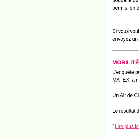
poubelle ou
permis, en t
Si vous voul
envoyez un
MOBILITÉ
L’enquête p
MATEXI a mis
Un Air de Ch
Le résultat 
[
Lire plus
ic