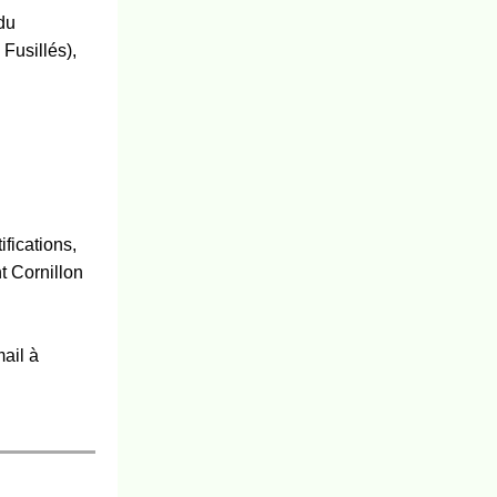
 du
 Fusillés),
ifications,
t Cornillon
mail à