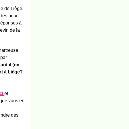
le de Liège.
ctés pour
réponses à
evin de la
hartreuse
 par
aut-il (ne
nt à Liège?
ici
et
 que vous en
endre des