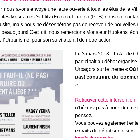
er, nous avons envoyé une
lettre ouverte
à tous les élus de la Vil
seules Mesdames Schlitz (Ecolo) et Lecron (PTB) nous ont conta
 site
, mais n
ous ne désespérons pas de recevoir de nouvelles 
es beaux jours! Ceci dit, nous remercions Monsieur Hupkens, éch
e l’Urbanisme, pour son suivi attentif de notre action.
Le 3 mars 2018, Un Air de C
participait au
débat organisé
Urbagora sur le thème «
Où f
pas) construire du logeme
».
Retrouver
cette
intervention
n’hésitez pas à nous dire ce
pensez.
Vous pouvez également ent
extrait
s
du débat sur le site