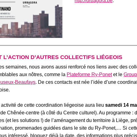
http://urbagora.be
.
T L’ACTION
D’AUTRES COLLECTIFS LI
É
GEOIS
es semaines, nous avons aussi renforcé nos liens avec des coll
emblables aux nôtres, comme la
Plateforme Ry-Ponet
et le
Group
useux-Beaufays
.
De ces contacts est née l’idée d’
une coordinat
oise.
activité de cette coordination liégeoise aura lieu
samedi 14 ma
e Chênée-centre (à côté du Centre culturel). Au programme : d
s (et les solutions
!) de l’aménagement du territoire à Liège, pr
ination, promenades guidées dans le site du Ry-Ponet,…
Si cett
s intéressé, b
loquez déjà la date, des informations plus préci