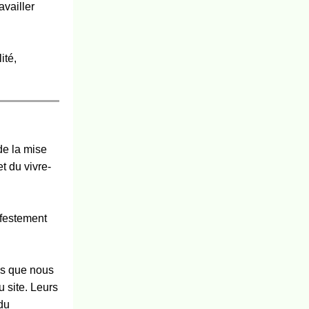
availler
ité
,
de la mise
et du vivre-
ifestement
es que nous
u site
. Leurs
du