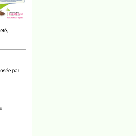
eté,
posée par
u.