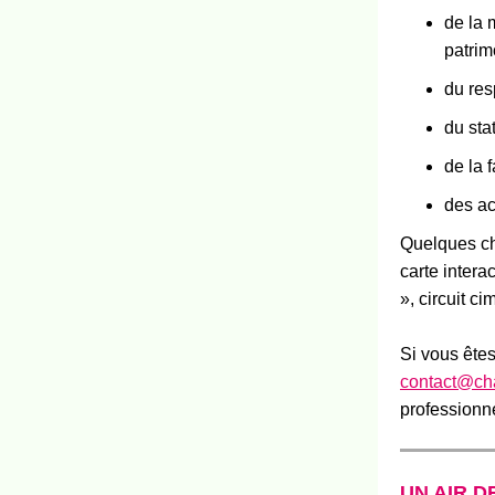
de la 
patrim
du res
du sta
de la f
des act
Quelques cha
carte intera
», circuit 
Si vous êtes
contact@cha
professionne
UN AIR 