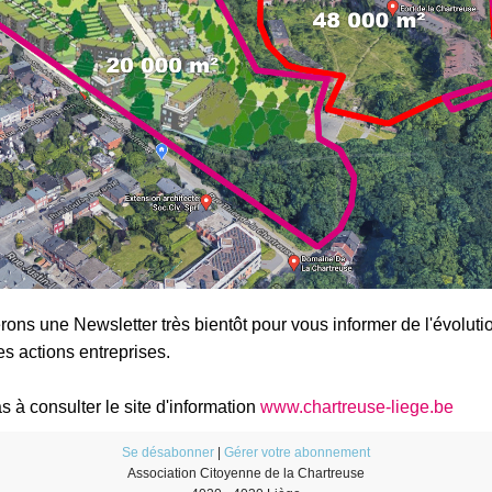
ons une Newsletter très bientôt pour vous informer de l'évoluti
es actions entreprises.
s à consulter le site d'information
www.chartreuse-liege.be
Se désabonner
|
Gérer votre abonnement
Association Citoyenne de la Chartreuse