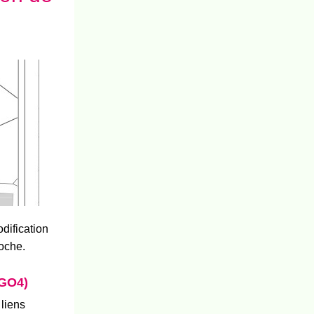
dification
roche.
DGO4)
 liens