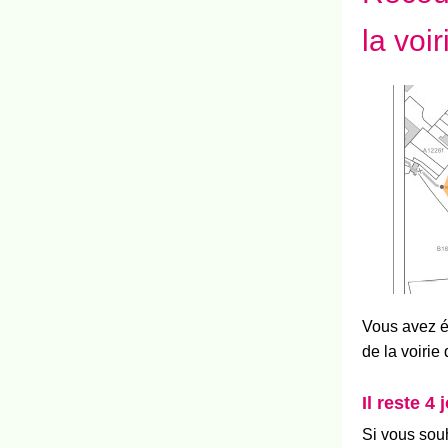
la voi
Vous avez é
de la voirie
Il reste 4
Si vous souh