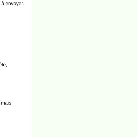
e à envoyer.
ète,
, mais