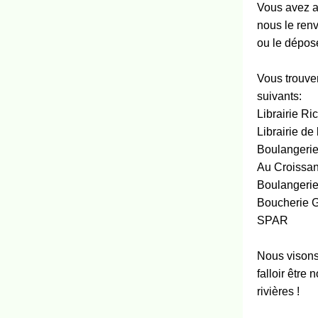
Vous avez au
nous le ren
ou le dépose
Vous trouve
suivants:
Librairie Ri
Librairie de
Boulangerie
Au Croissan
Boulangeri
Boucherie G
SPAR
Nous visons
falloir être
rivières !