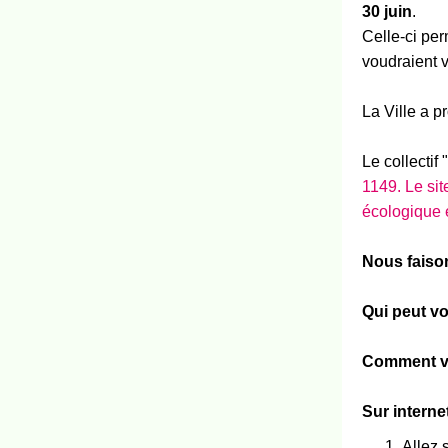
30 juin
.
Celle-ci per
voudraient v
La Ville a p
Le collectif
1149. Le sit
écologique e
Nous faiso
Qui peut vo
Comment v
Sur interne
Allez 