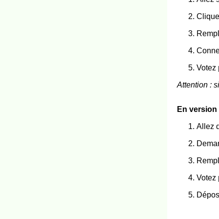
Clique
Rempli
Conne
Votez 
Attention : 
En version
Allez 
Deman
Rempl
Votez 
Dépose