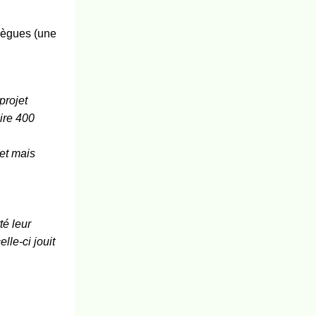
llègues (une
projet
ire 400
jet mais
é leur
lle-ci jouit