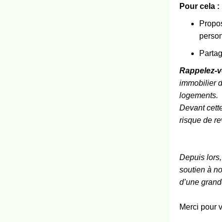
Pour cela :
Propos
person
Partag
Rappelez-v
immobilier d
logements.
Devant cette
risque de r
Depuis lors
soutien à no
d’une grande
Merci pour v