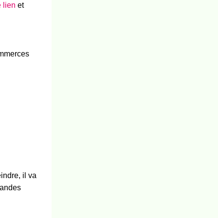
 lien
et
ommerces
ndre, il va
grandes