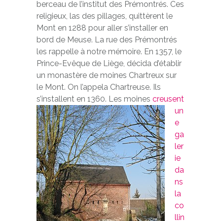
berceau de l’institut des Prémontrés. Ces
religieux, las des pillages, quittèrent le
Mont en 1288 pour aller s’installer en
bord de Meuse. La rue des Prémontrés
les rappelle à notre mémoire. En 1357, le
Prince-Evêque de Liège, décida d’établir
un monastère de moines Chartreux sur
le Mont. On l’appela Chartreuse. Ils
s’installent en 1360.
Les moines
creusent
un
e
ga
ler
ie
da
ns
la
co
llin