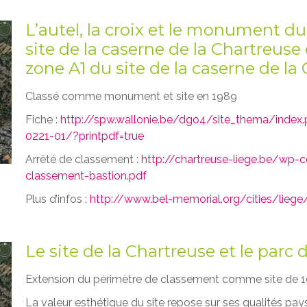
L’autel, la croix et le monument du
site de la caserne de la Chartreuse
zone A1 du site de la caserne de la
Classé comme monument et site en 1989
Fiche :
http://spw.wallonie.be/dgo4/site_thema/inde
0221-01/?printpdf=true
Arrêté de classement :
http://chartreuse-liege.be/wp
classement-bastion.pdf
Plus d’infos :
http://www.bel-memorial.org/cities/liege/
Le site de la Chartreuse et le parc 
Extension du périmètre de classement comme site de 1
La valeur esthétique du site repose sur ses qualités pay