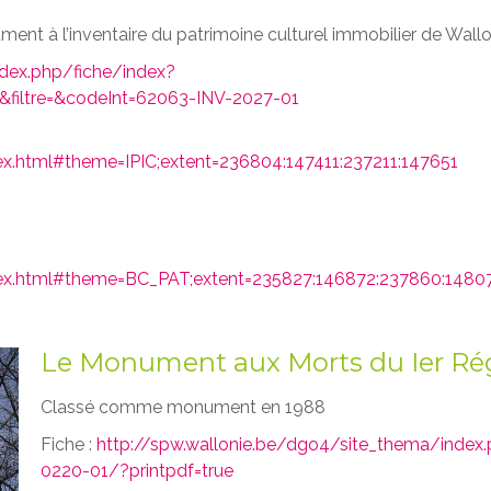
ent à l’inventaire du patrimoine culturel immobilier de Wallo
ndex.php/fiche/index?
&filtre=&codeInt=62063-INV-2027-01
ex.html#theme=IPIC;extent=236804:147411:237211:147651
dex.html#theme=BC_PAT;extent=235827:146872:237860:1480
Le Monument aux Morts du Ier Ré
Classé comme monument en 1988
Fiche :
http://spw.wallonie.be/dgo4/site_thema/inde
0220-01/?printpdf=true