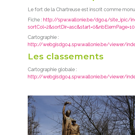
Le fort de la Chartreuse est inscrit comme monum
Fiche :
http://spw.wallonie.be/dgo4/site_ipic/i
sortCol=2&sortDir=asc&start=0&nbElemPage=10
Cartographie :
http://webgisdgo4.spw.wallonie.be/viewer/ind
Les classements
Cartographie globale :
http://webgisdgo4.spw.wallonie.be/viewer/in